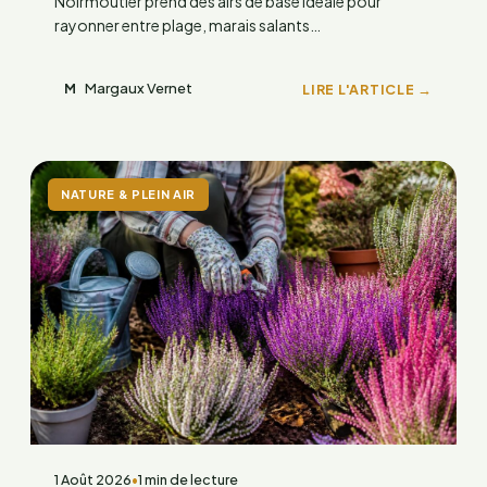
Noirmoutier prend des airs de base idéale pour
rayonner entre plage, marais salants…
Margaux Vernet
LIRE L'ARTICLE →
M
NATURE & PLEIN AIR
1 Août 2026
•
1 min de lecture