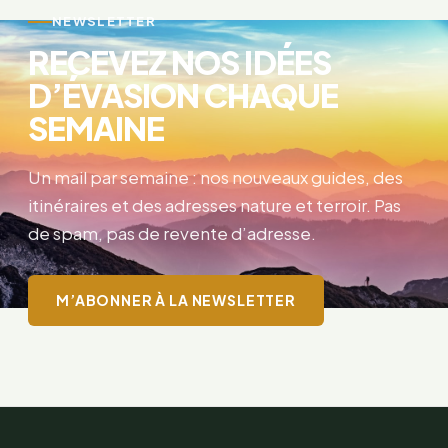
NEWSLETTER
RECEVEZ NOS IDÉES
D’ÉVASION CHAQUE
SEMAINE
Un mail par semaine : nos nouveaux guides, des
itinéraires et des adresses nature et terroir. Pas
de spam, pas de revente d’adresse.
M’ABONNER À LA NEWSLETTER